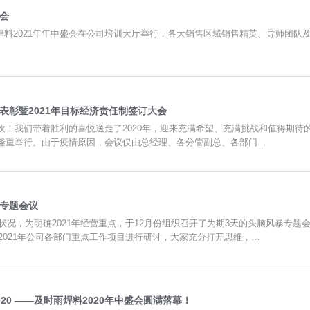
大会
及时雨焊料2021年年中盛会在公司培训大厅举行，各大销售区域销售精英、导师团
及表彰暨2021年目标经济责任制签订大会
！我们带着胜利的喜悦送走了2020年，迎来充满希望、充满挑战和值得期待的20
隆重举行。由于疫情原因，会议仅由总经理、各分管副总、各部门…
暴专题会议
营状况，为明确2021年经营重点，于12月份组织召开了为期3天的头脑风暴专
对2021年公司各部门重点工作项目进行研讨，大家充分打开思维，…
20 ——及时雨焊料2020年中盛会圆满落幕！