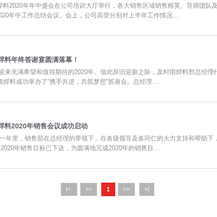
时雨焊料2020年年中盛会在公司培训大厅举行，各大销售区域销售精英、导师团队
2020年中工作总结会议。会上，公司高管分别对上半年工作情况…
焊料年终答谢宴圆满落幕！
，迎来充满希望和值得期待的2020年。值此辞旧迎新之际，及时雨焊料邢总经
 1月18号及时雨焊料成功举办了“携手共进，共筑梦想”答谢会。总经理…
料2020年销售会议成功启动
过去的一年里，销售部在总经理的带领下，在各级领导及各同仁的大力支持和帮助
为2019画上了一个圆满的句号！ 2020年销售目标已下达，为圆满地完成2020年的销售目…
|<
<<
1
>>
>|