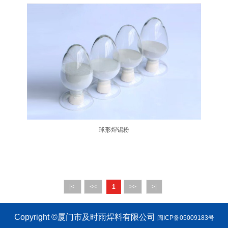
球形焊锡粉
|<
<<
1
>>
>|
Copyright ©厦门市及时雨焊料有限公司
闽ICP备05009183号